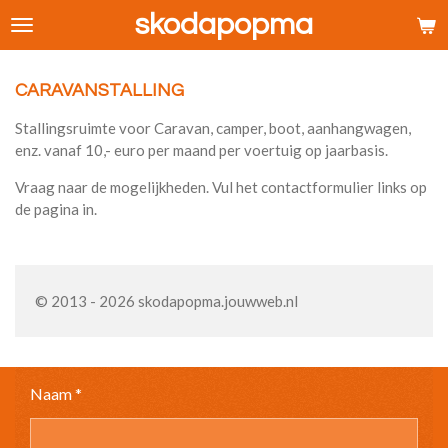
skodapopma
Ga
direct
naar
de
CARAVANSTALLING
hoofdinhoud
Stallingsruimte voor Caravan, camper, boot, aanhangwagen,
enz. vanaf 10,- euro per maand per voertuig op jaarbasis.
Vraag naar de mogelijkheden. Vul het contactformulier links op
de pagina in.
© 2013 - 2026 skodapopma.jouwweb.nl
Naam *