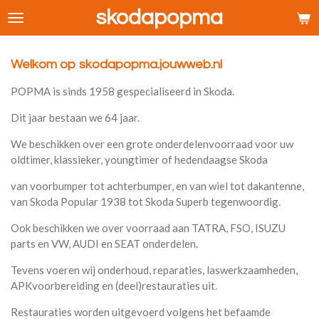
skodapopma
Ga
direct
naar
de
Welkom op skodapopma.jouwweb.nl
hoofdinhoud
POPMA is sinds 1958 gespecialiseerd in Skoda.
Dit jaar bestaan we 64 jaar.
We beschikken over een grote onderdelenvoorraad voor uw
oldtimer, klassieker, youngtimer of hedendaagse Skoda
van voorbumper tot achterbumper, en van wiel tot dakantenne,
van Skoda Popular 1938 tot Skoda Superb tegenwoordig.
Ook beschikken we over voorraad aan TATRA, FSO, ISUZU
parts en VW, AUDI en SEAT onderdelen.
Tevens voeren wij onderhoud, reparaties, laswerkzaamheden,
APKvoorbereiding en (deel)restauraties uit.
Restauraties worden uitgevoerd volgens het befaamde